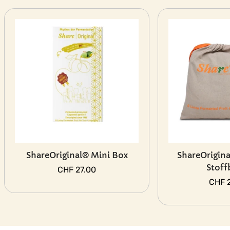
ShareOriginal® Mini Box
ShareOrigina
Stoff
Regulärer
CHF 27.00
Preis
Regul
CHF 
Preis