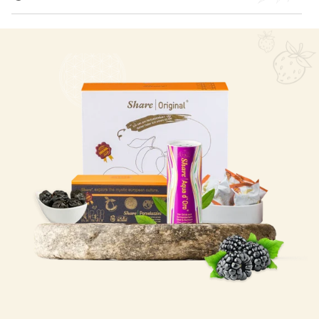
Kostbares Erbe: SharePomelozzini®️ verbindet
europäisches Know-how mit dem jahrhundertealten
Wissen alter Dynastien zu einem einzigartigen
Geschmackserlebnis.