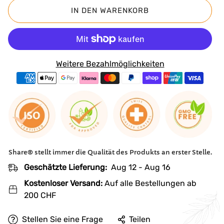
IN DEN WARENKORB
Traditionelle asiatische Kultur: Mit einer
Fermentationszeit von über 30 Monaten in seinem
eigenen Saft verkörpert SharePomelozzini®️ alle
einzigartigen Eigenschaften der Pomelo, konzentriert
Weitere Bezahlmöglichkeiten
in einem saftigen, spritzigen Geschmackserlebnis.
Asiatische Mystik: Vom ersten Bissen an spürt man die
wunderbare Energie und Mystik Asiens, die in jeder
SharePomelozzini®️ eingefangen ist. Einzigartige
Kombination: Durch die Verschmelzung von
Share® stellt immer die Qualität des Produkts an erster Stelle.
europäischem und asiatischem Wissen schafft
Geschätzte Lieferung:
Aug 12 - Aug 16
SharePomelozzini®️ eine harmonische Mischung aus
Kostenloser Versand:
Auf alle Bestellungen ab
wertvollen pflanzlichen Elementen und natürlichen
200 CHF
Essenzen.
Stellen Sie eine Frage
Teilen