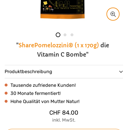
"
SharePomelozzini® (1 x 170g)
die
Vitamin C Bombe"
Produktbeschreibung
Tausende zufriedene Kunden!
Share Pomelozzini 1 x 170g
30 Monate fermentiert!
Hohe Qualität von Mutter Natur!
Natürlich & ethisch: Handgemacht und fair gehandelt – jede
Pomelozzini®️ ist eine Hommage an die wertvollen
Regulärer
CHF 84.00
Preis
Eigenschaften der Pomelo und der Menschen, die sie mit viel
inkl. MwSt.
Liebe produzieren.