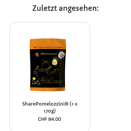
Zuletzt angesehen:
SharePomelozzini® (1 x
170g)
Regulärer
CHF 84.00
Preis