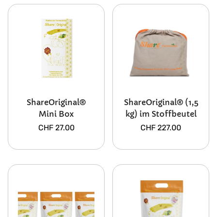
ShareOriginal®
ShareOriginal® (1,5
Mini Box
kg) im Stoffbeutel
Regulärer
Regulärer
CHF 27.00
CHF 227.00
Preis
Preis