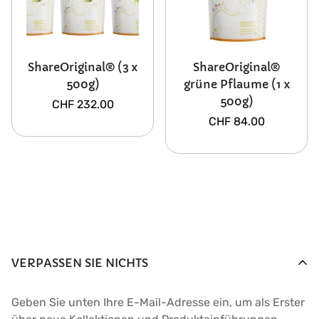
ShareOriginal® (3 x
ShareOriginal®
500g)
grüne Pflaume (1 x
500g)
Regulärer
CHF 232.00
Preis
Regulärer
CHF 84.00
Preis
VERPASSEN SIE NICHTS
Geben Sie unten Ihre E-Mail-Adresse ein, um als Erster