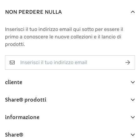
NON PERDERE NULLA
Inserisci il tuo indirizzo email qui sotto per essere il
primo a conoscere le nuove collezioni e il lancio di
prodotti.
cliente
Domande frequenti
Share® prodotti
Conto
My Zebra - Safari Collection®
informazione
Ordini
ShareOriginal®
Ritorno
Contatto
Share®
SharePomelozzini®