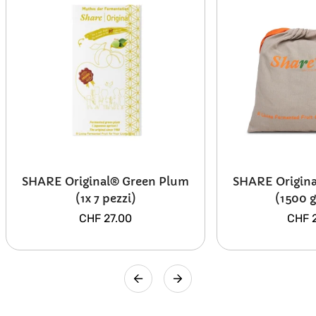
SHARE Original® Green Plum
SHARE Origin
(1x 7 pezzi)
(1500 
Prezzo
Prezz
CHF 27.00
CHF 
normale
norm